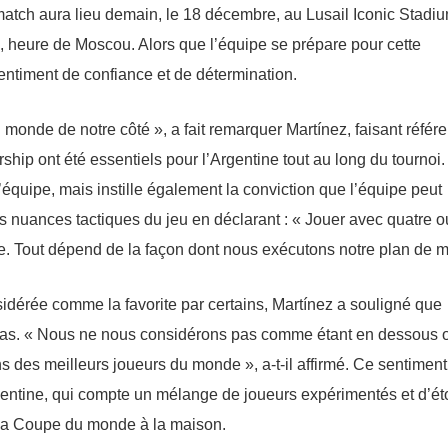
match aura lieu demain, le 18 décembre, au Lusail Iconic Stadi
, heure de Moscou. Alors que l’équipe se prépare pour cette
entiment de confiance et de détermination.
 monde de notre côté », a fait remarquer Martínez, faisant référ
rship ont été essentiels pour l’Argentine tout au long du tournoi
quipe, mais instille également la conviction que l’équipe peut
es nuances tactiques du jeu en déclarant : « Jouer avec quatre o
e. Tout dépend de la façon dont nous exécutons notre plan de m
nsidérée comme la favorite par certains, Martínez a souligné que
n cas. « Nous ne nous considérons pas comme étant en dessous 
ns des meilleurs joueurs du monde », a-t-il affirmé. Ce sentiment
argentine, qui compte un mélange de joueurs expérimentés et d’ét
 la Coupe du monde à la maison.