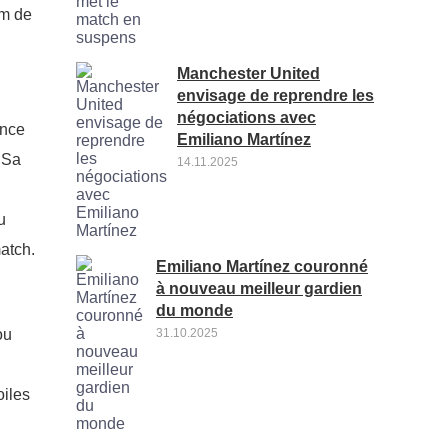
um de
Manchester United
envisage de reprendre les
négociations avec
ence
Emiliano Martínez
. Sa
14.11.2025
u
atch.
Emiliano Martínez couronné
à nouveau meilleur gardien
du monde
31.10.2025
ou
oiles