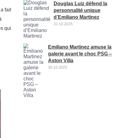
Douglas Luiz défend la
a fait
personnalité unique
d’Emiliano Martinez
à
31.10.2025
és qui
Emiliano Martinez amuse la
galerie avant le choc PSG –
Aston Villa
30.10.2025